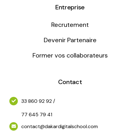
Entreprise
Motion design/Vidéo
Infographie / 3D
maîtriser les techniques d’animation graphique.
Recrutement
Motion design/Vidéo
Devenir Partenaire
Former vos collaborateurs
Jeux Vidéos
Contact
33 860 92 92 /
77 645 79 41
contact@dakardigitalschool.com