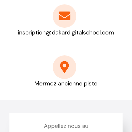
Infographie/3D
inscription@dakardigitalschool.com
apprener à créer des supports de
communication de qualité
Mermoz ancienne piste
Jeux Vidéo
Imaginez et concevez les jeux de demain
Appellez nous au