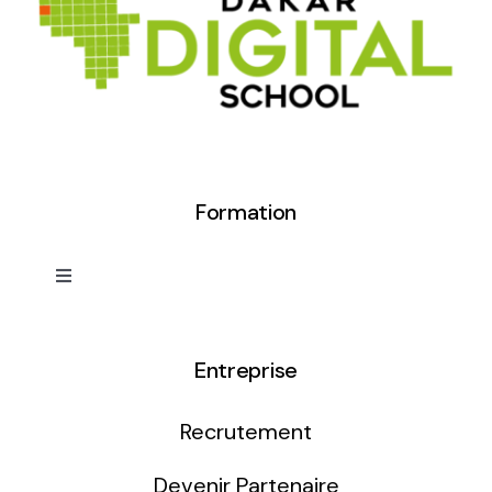
Formation
Toggle
Navigation
Développement Web
Entreprise
Infographie / 3D
Recrutement
Motion design/Vidéo
Devenir Partenaire