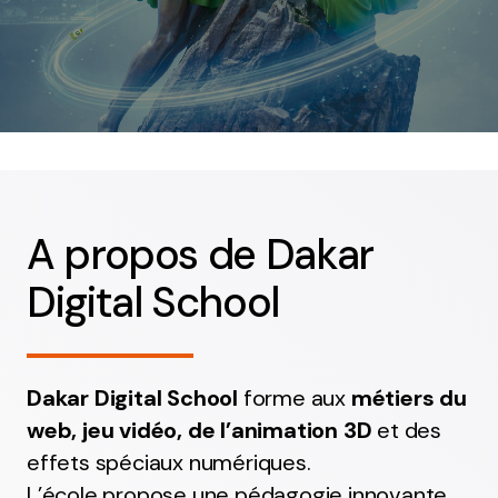
Infographie/3D
apprener à créer des supports de
communication de qualité
A propos de Dakar
Digital School
Jeux Vidéo
Dakar Digital School
forme aux
métiers du
Imaginez et concevez les jeux de demain
web, jeu vidéo, de l’animation 3D
et des
effets spéciaux numériques.
L’école propose une pédagogie innovante