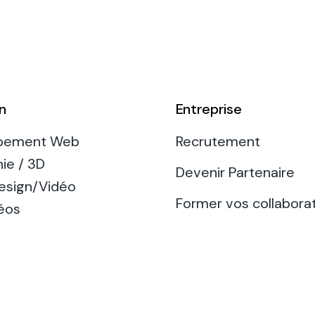
ener à créer des supports
maîtriser les techniq
ommunication de qualité
d’animation graphiqu
n
Entreprise
pement Web
Recrutement
ie / 3D
Devenir Partenaire
esign/Vidéo
Former vos collabora
éos