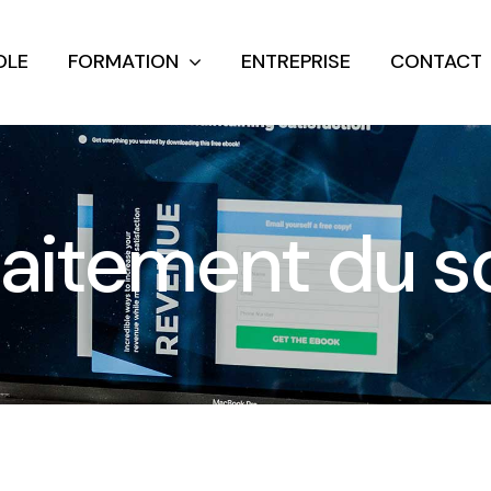
OLE
FORMATION
ENTREPRISE
CONTACT
raitement du s
eloppent Web
Jeux Vidéo
ener à concevoir des sites
Imaginez et concevez
rnet et des applications
de demain
ographie/3D
Motion design/V