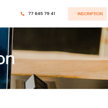
77 645 79 41
INSCRIPTION
on
 les jeux
idéo