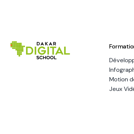
appr
de c
Formatio
Dévelop
Infograph
Motion d
Jeux Vid