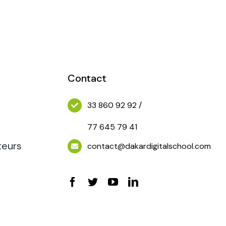
ues
e.
Contact
33 860 92 92 /
77 645 79 41
teurs
contact@dakardigitalschool.com