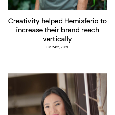
Motion design/Vidéo
Creativity helped Hemisferio to
maîtriser les techniques d’animation graphique.
increase their brand reach
vertically
juin 24th, 2020