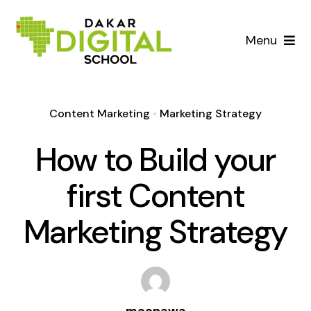
Skip
to
Menu
content
ACCUEIL
Content Marketing
•
Marketing Strategy
L’ECOLE
How to Build your
FORMATION
first Content
ENTREPRISE
Marketing Strategy
CONTACT
Développent Web
apprener à concevoir des sites internet et des
applications
moonawa