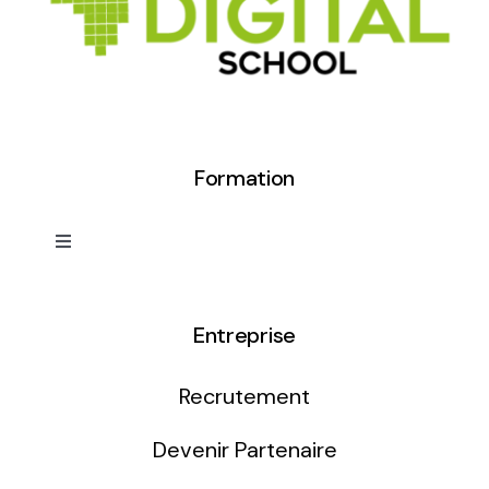
Formation
Toggle
Navigation
Développement Web
Entreprise
Infographie / 3D
Recrutement
Motion design/Vidéo
Devenir Partenaire